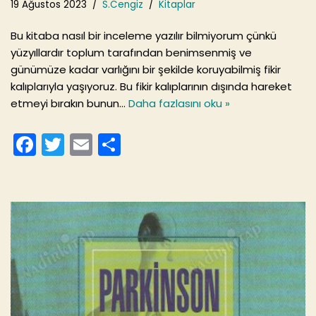
19 Ağustos 2023
S.Cengiz
Kitaplar
Bu kitaba nasıl bir inceleme yazılır bilmiyorum çünkü
yüzyıllardır toplum tarafından benimsenmiş ve
günümüze kadar varlığını bir şekilde koruyabilmiş fikir
kalıplarıyla yaşıyoruz. Bu fikir kalıplarının dışında hareket
etmeyi bırakın bunun…
Daha fazlasını oku »
F
T
E
S
a
w
m
h
c
itt
ai
ar
e
er
l
e
b
o
o
k