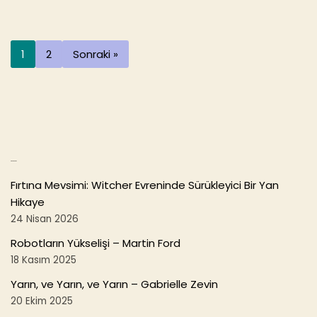
e
er
l
e
b
1
2
Sonraki »
o
o
k
Son Yazılar
Fırtına Mevsimi: Witcher Evreninde Sürükleyici Bir Yan
Hikaye
24 Nisan 2026
Robotların Yükselişi – Martin Ford
18 Kasım 2025
Yarın, ve Yarın, ve Yarın – Gabrielle Zevin
20 Ekim 2025