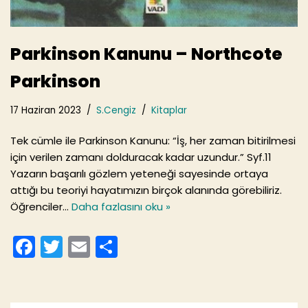
Parkinson Kanunu – Northcote
Parkinson
17 Haziran 2023
S.Cengiz
Kitaplar
Tek cümle ile Parkinson Kanunu: “İş, her zaman bitirilmesi
için verilen zamanı dolduracak kadar uzundur.” Syf.11
Yazarın başarılı gözlem yeteneği sayesinde ortaya
attığı bu teoriyi hayatımızın birçok alanında görebiliriz.
Öğrenciler…
Daha fazlasını oku »
F
T
E
S
a
w
m
h
c
itt
ai
ar