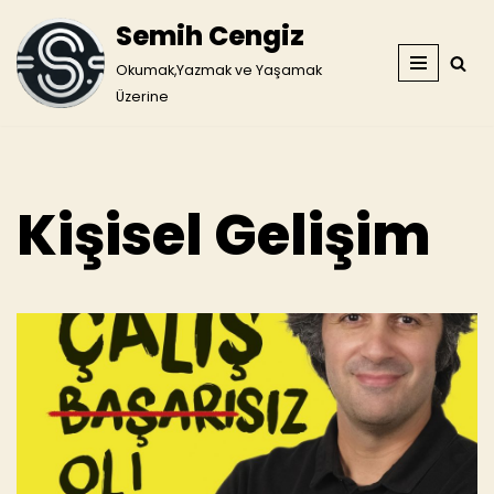
Semih Cengiz
İçeriğe
Okumak,Yazmak ve Yaşamak
geç
Üzerine
Kişisel Gelişim