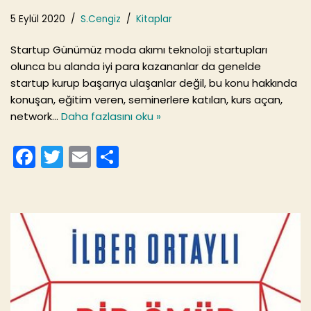
5 Eylül 2020
S.Cengiz
Kitaplar
Startup Günümüz moda akımı teknoloji startupları
olunca bu alanda iyi para kazananlar da genelde
startup kurup başarıya ulaşanlar değil, bu konu hakkında
konuşan, eğitim veren, seminerlere katılan, kurs açan,
network…
Daha fazlasını oku »
F
T
E
S
a
w
m
h
c
itt
ai
ar
e
er
l
e
b
o
o