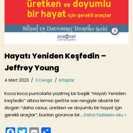
Hayatı Yeniden Keşfedin –
Jeffrey Young
4 Mart 2023
S.Cengiz
Kitaplar
Koca koca puntolarla yazılmış bir başlık “Hayatı Yeniden
Keşfedin” altına kırmızı şeritte sarı rengiyle abartılı bir
slogan “daha cesur, üretken ve doyumlu bir hayat için
gerekli araçlar”, bunları görünce bir…
Daha fazlasını oku »
F
T
E
S