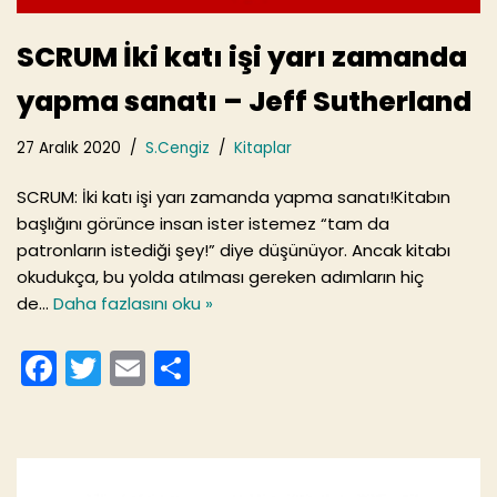
SCRUM İki katı işi yarı zamanda
yapma sanatı – Jeff Sutherland
27 Aralık 2020
S.Cengiz
Kitaplar
SCRUM: İki katı işi yarı zamanda yapma sanatı!Kitabın
başlığını görünce insan ister istemez “tam da
patronların istediği şey!” diye düşünüyor. Ancak kitabı
okudukça, bu yolda atılması gereken adımların hiç
de…
Daha fazlasını oku »
F
T
E
S
a
w
m
h
c
itt
ai
ar
e
er
l
e