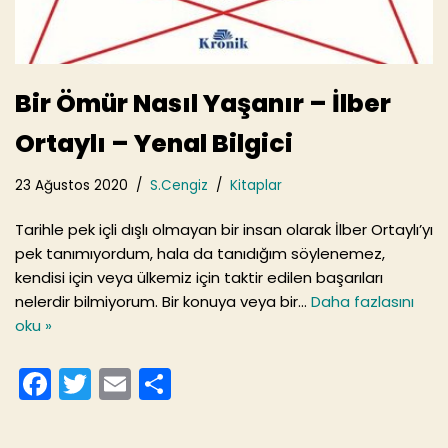
Bir Ömür Nasıl Yaşanır – İlber
Ortaylı – Yenal Bilgici
23 Ağustos 2020
S.Cengiz
Kitaplar
Tarihle pek içli dışlı olmayan bir insan olarak İlber Ortaylı’yı
pek tanımıyordum, hala da tanıdığım söylenemez,
kendisi için veya ülkemiz için taktir edilen başarıları
nelerdir bilmiyorum. Bir konuya veya bir…
Daha fazlasını
oku »
F
T
E
S
a
w
m
h
c
itt
ai
ar