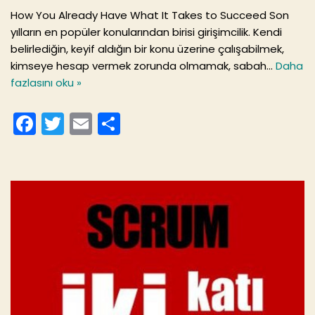
How You Already Have What It Takes to Succeed Son
yılların en popüler konularından birisi girişimcilik. Kendi
belirlediğin, keyif aldığın bir konu üzerine çalışabilmek,
kimseye hesap vermek zorunda olmamak, sabah…
Daha
fazlasını oku »
F
T
E
S
a
w
m
h
c
itt
ai
ar
e
er
l
e
b
o
o
k