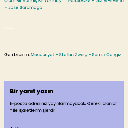
k
Ölüm Bir Varmış Bir Yokmuş
PARADOKS – JIM AL-KHALILI
– Jose Saramago
“Üç Büyük Usta – Stefan Zweig” hakkında 1 yorum
Geri bildirim:
Mecburiyet - Stefan Zweig - Semih Cengiz
Bir yanıt yazın
E-posta adresiniz yayınlanmayacak.
Gerekli alanlar
*
ile işaretlenmişlerdir