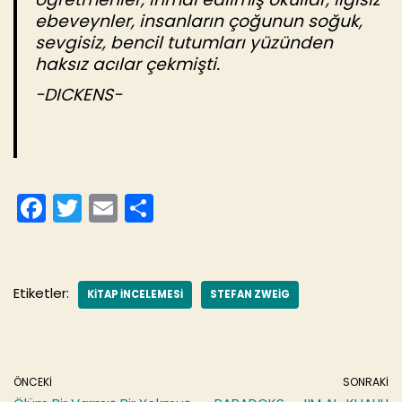
ebeveynler, insanların çoğunun soğuk,
sevgisiz, bencil tutumları yüzünden
haksız acılar çekmişti.
-DICKENS-
F
T
E
S
a
w
m
h
c
itt
ai
ar
e
er
l
e
Etiketler:
KITAP INCELEMESI
STEFAN ZWEIG
b
o
o
ÖNCEKI
SONRAKI