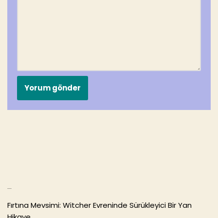
Son Yazılar
Fırtına Mevsimi: Witcher Evreninde Sürükleyici Bir Yan
Hikaye