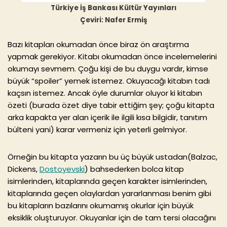
Türkiye İş Bankası Kültür Yayınları
Çeviri: Nafer Ermiş
Bazı kitapları okumadan önce biraz ön araştırma
yapmak gerekiyor. Kitabı okumadan önce incelemelerini
okumayı sevmem. Çoğu kişi de bu duygu vardır, kimse
büyük “spoiler” yemek istemez. Okuyacağı kitabın tadı
kaçsın istemez. Ancak öyle durumlar oluyor ki kitabın
özeti (burada özet diye tabir ettiğim şey; çoğu kitapta
arka kapakta yer alan içerik ile ilgili kısa bilgidir, tanıtım
bülteni yani) karar vermeniz için yeterli gelmiyor.
Örneğin bu kitapta yazarın bu üç büyük ustadan(Balzac,
Dickens,
Dostoyevski
) bahsederken bolca kitap
isimlerinden, kitaplarında geçen karakter isimlerinden,
kitaplarında geçen olaylardan yararlanması benim gibi
bu kitapların bazılarını okumamış okurlar için büyük
eksiklik oluşturuyor. Okuyanlar için de tam tersi olacağını