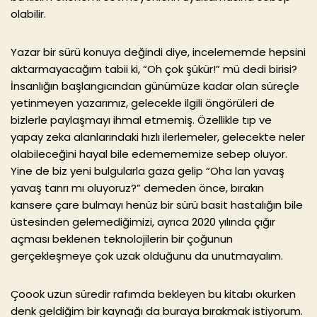
olabilir.
Yazar bir sürü konuya değindi diye, incelememde hepsini
aktarmayacağım tabii ki, “Oh çok şükür!” mü dedi birisi?
İnsanlığın başlangıcından günümüze kadar olan süreçle
yetinmeyen yazarımız, gelecekle ilgili öngörüleri de
bizlerle paylaşmayı ihmal etmemiş. Özellikle tıp ve
yapay zeka alanlarındaki hızlı ilerlemeler, gelecekte neler
olabileceğini hayal bile edemememize sebep oluyor.
Yine de biz yeni bulgularla gaza gelip “Oha lan yavaş
yavaş tanrı mı oluyoruz?” demeden önce, bırakın
kansere çare bulmayı henüz bir sürü basit hastalığın bile
üstesinden gelemediğimizi, ayrıca 2020 yılında çığır
açması beklenen teknolojilerin bir çoğunun
gerçekleşmeye çok uzak olduğunu da unutmayalım.
Çoook uzun süredir rafımda bekleyen bu kitabı okurken
denk geldiğim bir kaynağı da buraya bırakmak istiyorum.