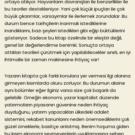
ortaya atılıyor. Hayvanların davranışları ile benzerlikler ile
bu teoriler destekleniyor. Yani çok küçük ipuçları ile çok
büyük çıkarımlar, varsayımlar ile ilerlemek zorundalar. Bu
durum bence tarihçilerin inanmak istediklerine
inandıklarını, bazı şeyleri istedikleri gibi eğip büktüklerini
gösteriyor. Sadece bu kitap özelinde bir eleştiri değil,
genel bir değerlendirme benimki. Sonuçta ortaya
attıkları teorileri çürütmek için yapılabilecekler sınırlı, en iyi
ihtimalle bir zaman makinesine ihtiyaç var!
Yazarın kitapta çok farklı konulara yer vermesi ilgi alanına
girmeyen kısımlarda okuru zorluyor. Bu durumun aksine
aynı bölümler eğer ilginiz varsa size çok başarılı da
gelebilir. Örneğin ekonomi, yazar kapitalist düzende
yatırımcıların piyasanın güvenine neden ihtiyaç
duyduğunu, yatırım yapacakları ülkedeki adalet
sistemini, rekabet kanunlarını neden önemsediklerini çok
güzel örneklerle, basitçe anlatmış. Benim hoşuma giden
bu kısım ekonomi sevmeyenlerin uyuklamasına sebep