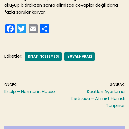
okuyup bitirdikten sonra elimizde cevaplar değil daha
fazla sorular kalıyor.
F
T
E
S
a
w
m
h
c
itt
ai
ar
e
er
l
e
Etiketler:
KITAP INCELEMESI
YUVAL HARARI
b
o
o
ÖNCEKI
SONRAKI
k
Knulp – Hermann Hesse
Saatleri Ayarlama
Enstitüsü – Ahmet Hamdi
Tanpınar