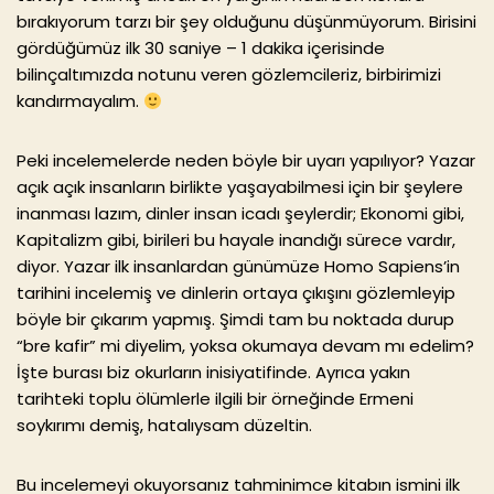
bırakıyorum tarzı bir şey olduğunu düşünmüyorum. Birisini
gördüğümüz ilk 30 saniye – 1 dakika içerisinde
bilinçaltımızda notunu veren gözlemcileriz, birbirimizi
kandırmayalım.
Peki incelemelerde neden böyle bir uyarı yapılıyor? Yazar
açık açık insanların birlikte yaşayabilmesi için bir şeylere
inanması lazım, dinler insan icadı şeylerdir; Ekonomi gibi,
Kapitalizm gibi, birileri bu hayale inandığı sürece vardır,
diyor. Yazar ilk insanlardan günümüze Homo Sapiens’in
tarihini incelemiş ve dinlerin ortaya çıkışını gözlemleyip
böyle bir çıkarım yapmış. Şimdi tam bu noktada durup
“bre kafir” mi diyelim, yoksa okumaya devam mı edelim?
İşte burası biz okurların inisiyatifinde. Ayrıca yakın
tarihteki toplu ölümlerle ilgili bir örneğinde Ermeni
soykırımı demiş, hatalıysam düzeltin.
Bu incelemeyi okuyorsanız tahminimce kitabın ismini ilk