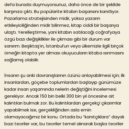
defa burada duymuyorsunuz, daha önce de bir şekilde
karşınıza çıktı. Bu popülarite kitabın başarısını kanıtlıyor.
Pazarlama stratejisinden midir, yoksa yazarın
etkileyiciliğinden midir bilinmez, kitap ciddi bir başarıya
ulaştı. Yerelleştirme, yani kitabın satılacağı coğrafyaya
özgü bazı değişiklikler ile çıkması gibi bir durum var
sanırım. Beşiktaş’ın, İstanbul’un veya ülkemizle ilgili birçok
örneğin kitapta yer alması okuyucuların kitaba ısınmasını
sağlamış olabilir.
İnsanın şu anki davranışlarının özünü anlayabilmesi için; ilk
insanlardan, göçebe toplumlardan başlayıp günümüze
kadar insan yaşamında nelerin değiştiğini incelemesi
gerekiyor. Ancak 150 bin belki 300 bin yıl öncesine ait
kalıntıları bulmak zor. Bu kalıntılardan gerçekçi çıkarımlar
yapabilmek ise, gerçekliğinden asla emin
olamayacağımız bir konu. Ortada bu “kanıtçıklara” dayalı
bazı teoriler var, bu teoriler temel alınarak başka teoriler