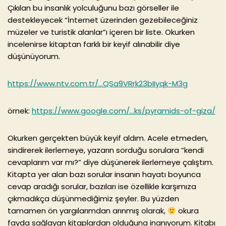
Çıkılan bu insanlık yolculuğunu bazı görseller ile
destekleyecek “İnternet üzerinden gezebileceğiniz
müzeler ve turistik alanlar”ı içeren bir liste. Okurken
incelenirse kitaptan farklı bir keyif alınabilir diye
düşünüyorum.
https://www.ntv.com.tr/…QSa9VRrk23bIIyqk-M3g
örnek:
https://www.google.com/…ks/pyramids-of-giza/
Okurken gerçekten büyük keyif aldım. Acele etmeden,
sindirerek ilerlemeye, yazarın sorduğu sorulara “kendi
cevaplarım var mı?” diye düşünerek ilerlemeye çalıştım.
Kitapta yer alan bazı sorular insanın hayatı boyunca
cevap aradığı sorular, bazıları ise özellikle karşımıza
çıkmadıkça düşünmediğimiz şeyler. Bu yüzden
tamamen ön yargılarımdan arınmış olarak,
okura
fayda sağlayan kitaplardan olduğuna inanıyorum. Kitabı