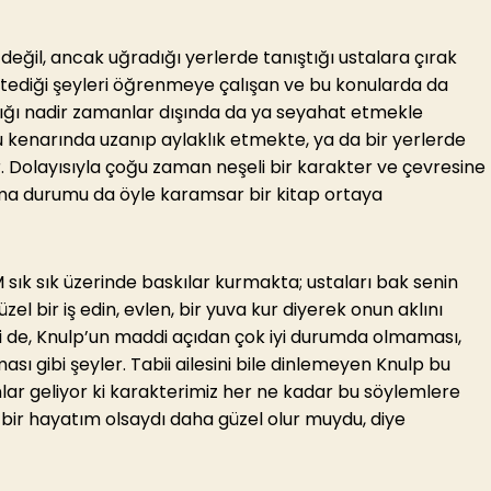
değil, ancak uğradığı yerlerde tanıştığı ustalara çırak
stediği şeyleri öğrenmeye çalışan ve bu konularda da
ştığı nadir zamanlar dışında da ya seyahat etmekle
u kenarında uzanıp aylaklık etmekte, ya da bir yerlerde
r. Dolayısıyla çoğu zaman neşeli bir karakter ve çevresine
şma durumu da öyle karamsar bir kitap ortaya
sık sık üzerinde baskılar kurmakta; ustaları bak senin
güzel bir iş edin, evlen, bir yuva kur diyerek onun aklını
i de, Knulp’un maddi açıdan çok iyi durumda olmaması,
 gibi şeyler. Tabii ailesini bile dinlemeyen Knulp bu
lar geliyor ki karakterimiz her ne kadar bu söylemlere
 bir hayatım olsaydı daha güzel olur muydu, diye