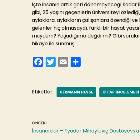
İşte insanın artık geri dönemeyeceği kadar i
gibi, 25 yaşını geçenlerin üniversiteyi özlediği
aylaklara, aylakların çalışanlara özendiği v
gelenler hiç olmasaydı, farklı bir hayat yaş
muydum? Yaşadığıma değdi mi? Gibi soruları 
hikaye ile sunmuş.
F
T
E
S
a
w
m
h
c
itt
ai
ar
e
er
l
e
Etiketler:
HERMANN HESSE
KITAP INCELEMESI
b
o
o
ÖNCEKI
k
İnsancıklar – Fyodor Mihayloviç Dostoyevski