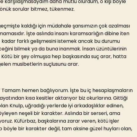
yle karşılaşmasaydım daha mutlu olurdum, o kişi böyle
önük sorular bitmez, tükenmez.
 geçmişte kaldığı için müdahale şansımızın çok azalması
lmamasıdır. İşte aslında insanı karamsarlığın dibine iten
ye kadar farklı gelişmesini istemek ancak bu durumu
ceğini bilmek ya da buna inanmak. İnsan üzüntülerinin
. Kötü bir şey olmuşsa hep başkasında suç arar, hatta
 gelen musibetlerin suçlusunu arar.
ik.” Tamam hemen bağlıyorum. İşte bu iç hesaplaşmaların
hayatından kısa kesitler aktarıyor biz okurlarına. Gittiği
an Knulp, uğradığı yerlerde iyi arkadaşlıklar edinen,
söyleyen neşeli bir karakter. Aslında bir serseri, ama
oruz. Küfürbaz, başkalarına zarar veren, kötü işler
p böyle bir karakter değil, tam aksine güzel huyları olan,