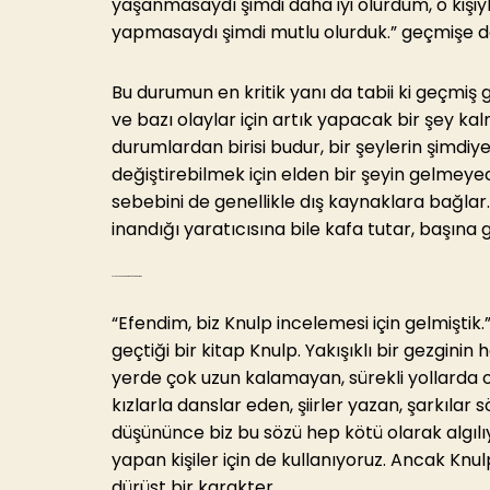
yaşanmasaydı şimdi daha iyi olurdum, o kişi
yapmasaydı şimdi mutlu olurduk.” geçmişe d
Bu durumun en kritik yanı da tabii ki geçmiş
ve bazı olaylar için artık yapacak bir şey ka
durumlardan birisi budur, bir şeylerin şimdi
değiştirebilmek için elden bir şeyin gelmeye
sebebini de genellikle dış kaynaklara bağlar
inandığı yaratıcısına bile kafa tutar, başına
Yolun sonundan geriye dönüp bakmak
“Efendim, biz Knulp incelemesi için gelmişt
geçtiği bir kitap Knulp. Yakışıklı bir gezginin 
yerde çok uzun kalamayan, sürekli yollarda ol
kızlarla danslar eden, şiirler yazan, şarkılar 
düşününce biz bu sözü hep kötü olarak algılıy
yapan kişiler için de kullanıyoruz. Ancak Knul
dürüst bir karakter.