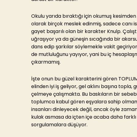
Okulu yarıda bıraktığı için okumuş kesimden 
olarak birçok meslek edinmiş, sadece canı i
gayet başarılı olan bir karakter Knulp. Çalı
uğraşıyor ya da güneşin sıcağında bir akars
dans edip şarkılar söylemekle vakit geçiriyo
de mutluluğunu yayıyor, yani bu iç hesapla
çıkarmamış.
İşte onun bu güzel karakterini gören TOPLUM 
elinden iyi iş geliyor, gel aklını başına topla, 
çelmeye çalışmakta. Bu baskıların bir sebeb
toplumca kabul gören eşyalara sahip olmaması
insanları dinleyecek değil, ancak öyle zaman
kulak asmasa da içten içe acaba daha farklı
sorgulamalara düşüyor.