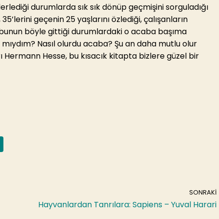
lerlediği durumlarda sık sık dönüp geçmişini sorguladığı
, 35’lerini geçenin 25 yaşlarını özlediği, çalışanların
e bunun böyle gittiği durumlardaki o acaba başıma
ar mıydım? Nasıl olurdu acaba? Şu an daha mutlu olur
Hermann Hesse, bu kısacık kitapta bizlere güzel bir
SONRAKI
Hayvanlardan Tanrılara: Sapiens – Yuval Harari