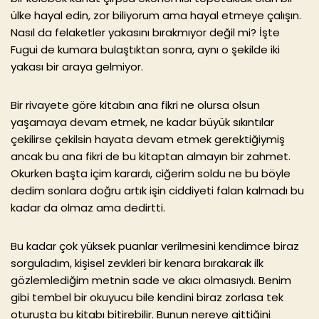
ülke hayal edin, zor biliyorum ama hayal etmeye çalışın.
Nasıl da felaketler yakasını bırakmıyor değil mi? İşte
Fugui de kumara bulaştıktan sonra, aynı o şekilde iki
yakası bir araya gelmiyor.
Bir rivayete göre kitabın ana fikri ne olursa olsun
yaşamaya devam etmek, ne kadar büyük sıkıntılar
çekilirse çekilsin hayata devam etmek gerektiğiymiş
ancak bu ana fikri de bu kitaptan almayın bir zahmet.
Okurken başta içim karardı, ciğerim soldu ne bu böyle
dedim sonlara doğru artık işin ciddiyeti falan kalmadı bu
kadar da olmaz ama dedirtti.
Bu kadar çok yüksek puanlar verilmesini kendimce biraz
sorguladım, kişisel zevkleri bir kenara bırakarak ilk
gözlemlediğim metnin sade ve akıcı olmasıydı. Benim
gibi tembel bir okuyucu bile kendini biraz zorlasa tek
oturuşta bu kitabı bitirebilir. Bunun nereye gittiğini