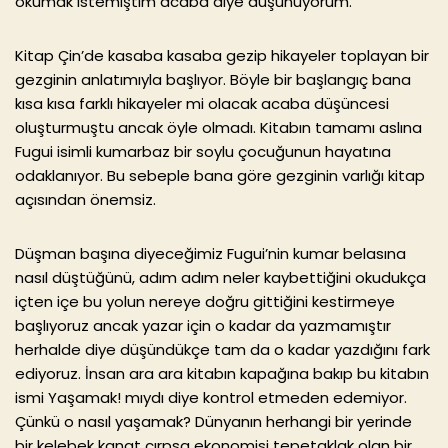
okumak istemiştim acaba diye düşünüyorum.
Kitap Çin’de kasaba kasaba gezip hikayeler toplayan bir
gezginin anlatımıyla başlıyor. Böyle bir başlangıç bana
kısa kısa farklı hikayeler mi olacak acaba düşüncesi
oluşturmuştu ancak öyle olmadı. Kitabın tamamı aslına
Fugui isimli kumarbaz bir soylu çocuğunun hayatına
odaklanıyor. Bu sebeple bana göre gezginin varlığı kitap
açısından önemsiz.
Düşman başına diyeceğimiz Fugui’nin kumar belasına
nasıl düştüğünü, adım adım neler kaybettiğini okudukça
içten içe bu yolun nereye doğru gittiğini kestirmeye
başlıyoruz ancak yazar için o kadar da yazmamıştır
herhalde diye düşündükçe tam da o kadar yazdığını fark
ediyoruz. İnsan ara ara kitabın kapağına bakıp bu kitabın
ismi Yaşamak! mıydı diye kontrol etmeden edemiyor.
Çünkü o nasıl yaşamak? Dünyanın herhangi bir yerinde
bir kelebek kanat çırpsa ekonomisi tepetaklak olan bir