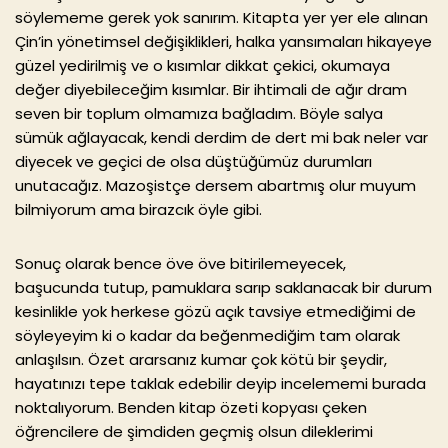
söylememe gerek yok sanırım. Kitapta yer yer ele alınan
Çin’in yönetimsel değişiklikleri, halka yansımaları hikayeye
güzel yedirilmiş ve o kısımlar dikkat çekici, okumaya
değer diyebileceğim kısımlar. Bir ihtimali de ağır dram
seven bir toplum olmamıza bağladım. Böyle salya
sümük ağlayacak, kendi derdim de dert mi bak neler var
diyecek ve geçici de olsa düştüğümüz durumları
unutacağız. Mazoşistçe dersem abartmış olur muyum
bilmiyorum ama birazcık öyle gibi.
Sonuç olarak bence öve öve bitirilemeyecek,
başucunda tutup, pamuklara sarıp saklanacak bir durum
kesinlikle yok herkese gözü açık tavsiye etmediğimi de
söyleyeyim ki o kadar da beğenmediğim tam olarak
anlaşılsın. Özet ararsanız kumar çok kötü bir şeydir,
hayatınızı tepe taklak edebilir deyip incelememi burada
noktalıyorum. Benden kitap özeti kopyası çeken
öğrencilere de şimdiden geçmiş olsun dileklerimi