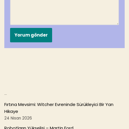
Son Yazılar
Fırtına Mevsimi: Witcher Evreninde Sürükleyici Bir Yan
Hikaye
24 Nisan 2026
Robotların Yükselişi – Martin Ford