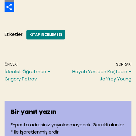
c
w
E
e
i
m
S
b
t
a
h
Etiketler:
KITAP INCELEMESI
o
t
i
a
o
e
l
r
k
r
e
ÖNCEKI
SONRAKI
İdealist Öğretmen –
Hayatı Yeniden Keşfedin –
Grigory Petrov
Jeffrey Young
Bir yanıt yazın
E-posta adresiniz yayınlanmayacak.
Gerekli alanlar
*
ile işaretlenmişlerdir