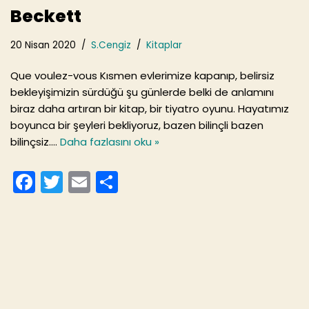
Beckett
20 Nisan 2020
S.Cengiz
Kitaplar
Que voulez-vous Kısmen evlerimize kapanıp, belirsiz
bekleyişimizin sürdüğü şu günlerde belki de anlamını
biraz daha artıran bir kitap, bir tiyatro oyunu. Hayatımız
boyunca bir şeyleri bekliyoruz, bazen bilinçli bazen
bilinçsiz.…
Daha fazlasını oku »
F
T
E
S
a
w
m
h
c
itt
ai
ar
e
er
l
e
b
o