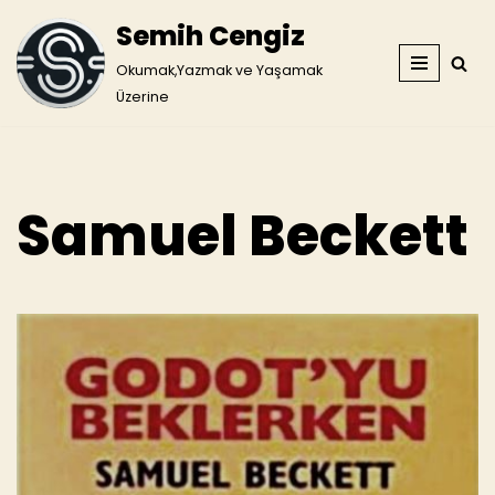
Semih Cengiz
İçeriğe
Okumak,Yazmak ve Yaşamak
geç
Üzerine
Samuel Beckett