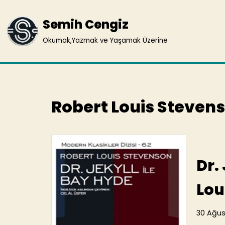
Semih Cengiz
İçeriğe
geç
Okumak,Yazmak ve Yaşamak Üzerine
Robert Louis Steven
Dr.
Lou
30 Ağus