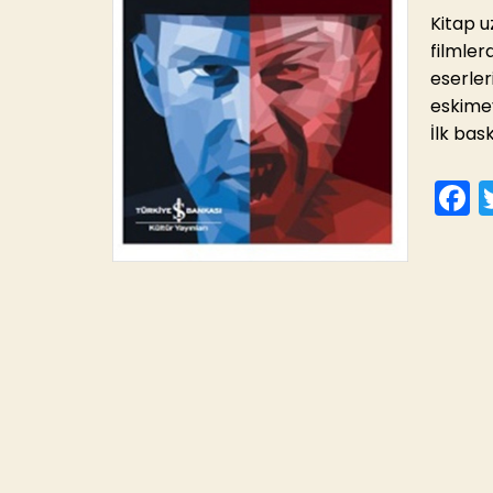
Kitap u
filmler
eserler
eskimey
İlk ba
F
c
e
o
o
k