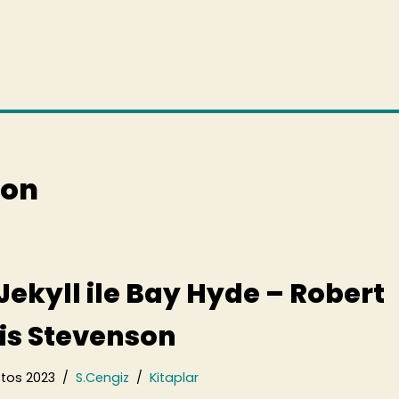
son
 Jekyll ile Bay Hyde – Robert
is Stevenson
tos 2023
S.Cengiz
Kitaplar