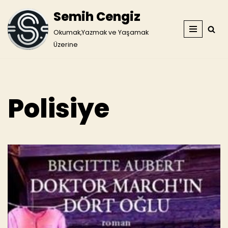
Semih Cengiz
İçeriğe
Okumak,Yazmak ve Yaşamak
geç
Üzerine
Polisiye