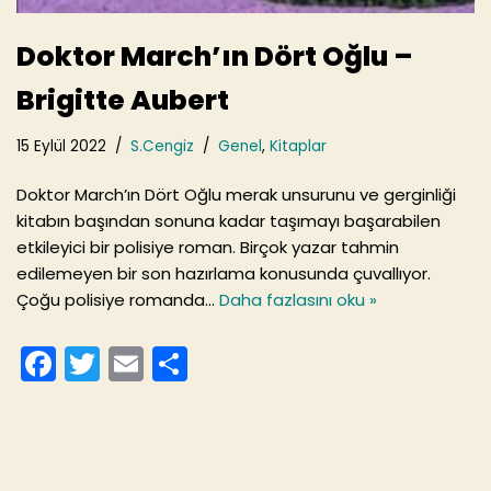
Doktor March’ın Dört Oğlu –
Brigitte Aubert
15 Eylül 2022
S.Cengiz
Genel
,
Kitaplar
Doktor March’ın Dört Oğlu merak unsurunu ve gerginliği
kitabın başından sonuna kadar taşımayı başarabilen
etkileyici bir polisiye roman. Birçok yazar tahmin
edilemeyen bir son hazırlama konusunda çuvallıyor.
Çoğu polisiye romanda…
Daha fazlasını oku »
F
T
E
S
a
w
m
h
c
itt
ai
ar
e
er
l
e