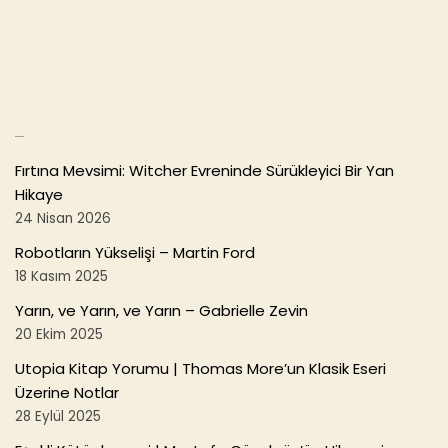
b
o
o
k
Son Yazılar
Fırtına Mevsimi: Witcher Evreninde Sürükleyici Bir Yan
Hikaye
24 Nisan 2026
Robotların Yükselişi – Martin Ford
18 Kasım 2025
Yarın, ve Yarın, ve Yarın – Gabrielle Zevin
20 Ekim 2025
Utopia Kitap Yorumu | Thomas More’un Klasik Eseri
Üzerine Notlar
28 Eylül 2025