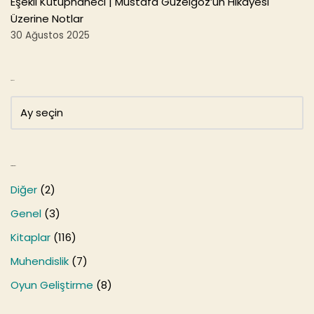
Eşekli Kütüphaneci | Mustafa Güzelgöz’ün Hikayesi
Üzerine Notlar
30 Ağustos 2025
Arşivler
Kategoriler
Diğer
(2)
Genel
(3)
Kitaplar
(116)
Muhendislik
(7)
Oyun Geliştirme
(8)