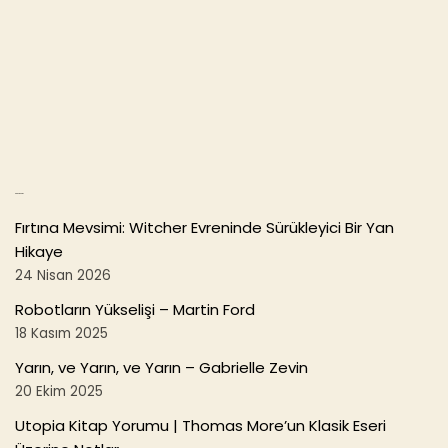
c
itt
ai
ar
e
er
l
e
b
o
o
k
Son Yazılar
Fırtına Mevsimi: Witcher Evreninde Sürükleyici Bir Yan
Hikaye
24 Nisan 2026
Robotların Yükselişi – Martin Ford
18 Kasım 2025
Yarın, ve Yarın, ve Yarın – Gabrielle Zevin
20 Ekim 2025
Utopia Kitap Yorumu | Thomas More’un Klasik Eseri