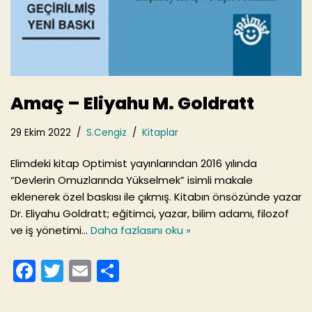
Amaç – Eliyahu M. Goldratt
29 Ekim 2022
S.Cengiz
Kitaplar
Elimdeki kitap Optimist yayınlarından 2016 yılında
“Devlerin Omuzlarında Yükselmek” isimli makale
eklenerek özel baskısı ile çıkmış. Kitabın önsözünde yazar
Dr. Eliyahu Goldratt; eğitimci, yazar, bilim adamı, filozof
ve iş yönetimi…
Daha fazlasını oku »
F
T
E
S
a
w
m
h