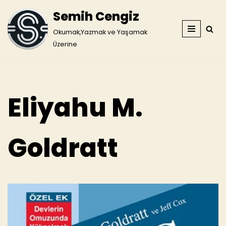
Semih Cengiz
İçeriğe
Okumak,Yazmak ve Yaşamak
geç
Üzerine
Eliyahu M.
Goldratt