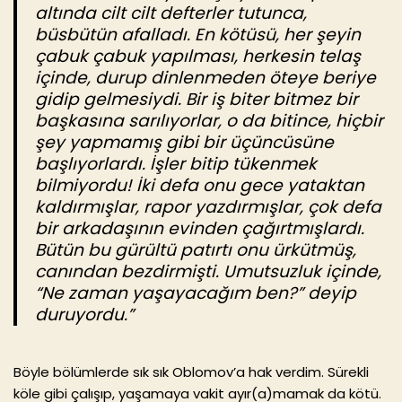
altında cilt cilt defterler tutunca,
büsbütün afalladı. En kötüsü, her şeyin
çabuk çabuk yapılması, herkesin telaş
içinde, durup dinlenmeden öteye beriye
gidip gelmesiydi. Bir iş biter bitmez bir
başkasına sarılıyorlar, o da bitince, hiçbir
şey yapmamış gibi bir üçüncüsüne
başlıyorlardı. İşler bitip tükenmek
bilmiyordu! İki defa onu gece yataktan
kaldırmışlar, rapor yazdırmışlar, çok defa
bir arkadaşının evinden çağırtmışlardı.
Bütün bu gürültü patırtı onu ürkütmüş,
canından bezdirmişti. Umutsuzluk içinde,
“Ne zaman yaşayacağım ben?” deyip
duruyordu.”
Böyle bölümlerde sık sık Oblomov’a hak verdim. Sürekli
köle gibi çalışıp, yaşamaya vakit ayır(a)mamak da kötü.