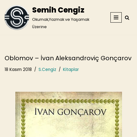
Semih Cengiz
İçeriğe
Okumak,Yazmak ve Yaşamak
geç
Üzerine
Oblomov – İvan Aleksandroviç Gonçarov
18 Kasım 2018
S.Cengiz
Kitaplar