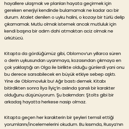
hayallere ulaşmak ve planları hayata geçirmek için
gereken enerjiyi kendinde bulamamak ne kadar acı bir
durum. Atalet denilen o uyku halini, o kozayı bir türlü delip
çıkamamak. Mutlu olmak istemek ancak mutluluk için
kendi başına bir adım dahi atmaktan aciz olmak ne
ürkütücü.
Kitapta da gördüğümüz gibi, Oblomov’un yıllarca süren
o derin uykusundan uyanmaya, kozasından çıkmaya en
çok yaklaştığı an Olga ile birlikte olduğu günlerdi yani onu
bu derece sarsabilecek en büyük etkiye sebep aşktı.
Yine de Oblomovluk bu! Ağır bastı demek. Kitabı
bitirdikten sonra İlya İlyiç’in aslında şanslı bir karakter
olduğunu düşünüyorum. Şu bakımdan: Ştolts gibi bir
arkadaş hayatta herkese nasip olmaz.
Kitapta geçen her karakterin bir şeyleri temsil ettiği
yorumlarını/incelemelerini okudum. Bu kısımda, Rusya’nın