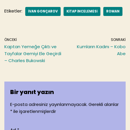
c
itt
ai
ar
e
er
l
e
Etiketler:
IVAN GONÇAROV
KITAP INCELEMESI
ROMAN
b
o
o
ÖNCEKI
SONRAKI
k
Kaptan Yemeğe Çıktı ve
Kumların Kadını – Kobo
Tayfalar Gemiyi Ele Geçirdi
Abe
– Charles Bukowski
Bir yanıt yazın
E-posta adresiniz yayınlanmayacak.
Gerekli alanlar
*
ile işaretlenmişlerdir
Ad
*