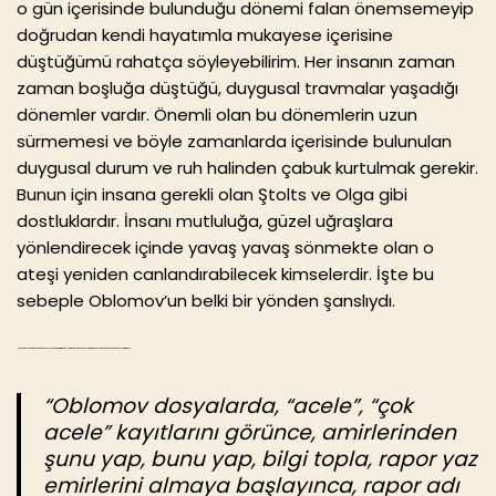
o gün içerisinde bulunduğu dönemi falan önemsemeyip
doğrudan kendi hayatımla mukayese içerisine
düştüğümü rahatça söyleyebilirim. Her insanın zaman
zaman boşluğa düştüğü, duygusal travmalar yaşadığı
dönemler vardır. Önemli olan bu dönemlerin uzun
sürmemesi ve böyle zamanlarda içerisinde bulunulan
duygusal durum ve ruh halinden çabuk kurtulmak gerekir.
Bunun için insana gerekli olan Ştolts ve Olga gibi
dostluklardır. İnsanı mutluluğa, güzel uğraşlara
yönlendirecek içinde yavaş yavaş sönmekte olan o
ateşi yeniden canlandırabilecek kimselerdir. İşte bu
sebeple Oblomov’un belki bir yönden şanslıydı.
Her şeyin fazlası zarar derler, denge çoğu şeyde önemlidir. Kitabın başlarında Oblomov’un devlet dairesinde çalışmayı denemesi ile ilgili şöyle bir kısım var;
“Oblomov dosyalarda, “acele”, “çok
acele” kayıtlarını görünce, amirlerinden
şunu yap, bunu yap, bilgi topla, rapor yaz
emirlerini almaya başlayınca, rapor adı