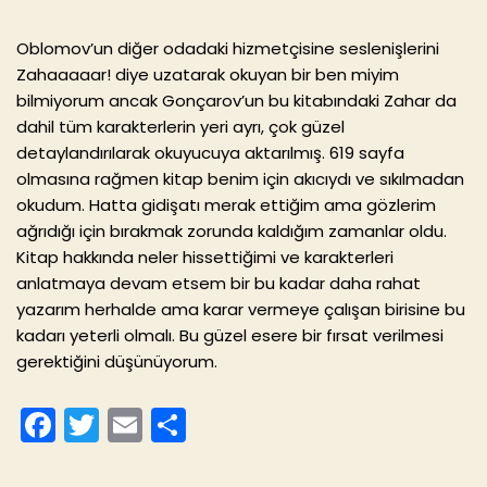
Oblomov’un diğer odadaki hizmetçisine seslenişlerini
Zahaaaaar! diye uzatarak okuyan bir ben miyim
bilmiyorum ancak Gonçarov’un bu kitabındaki Zahar da
dahil tüm karakterlerin yeri ayrı, çok güzel
detaylandırılarak okuyucuya aktarılmış. 619 sayfa
olmasına rağmen kitap benim için akıcıydı ve sıkılmadan
okudum. Hatta gidişatı merak ettiğim ama gözlerim
ağrıdığı için bırakmak zorunda kaldığım zamanlar oldu.
Kitap hakkında neler hissettiğimi ve karakterleri
anlatmaya devam etsem bir bu kadar daha rahat
yazarım herhalde ama karar vermeye çalışan birisine bu
kadarı yeterli olmalı. Bu güzel esere bir fırsat verilmesi
gerektiğini düşünüyorum.
F
T
E
S
a
w
m
h