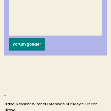
Son Yazılar
Fırtına Mevsimi: Witcher Evreninde Sürükleyici Bir Yan
Hikaye