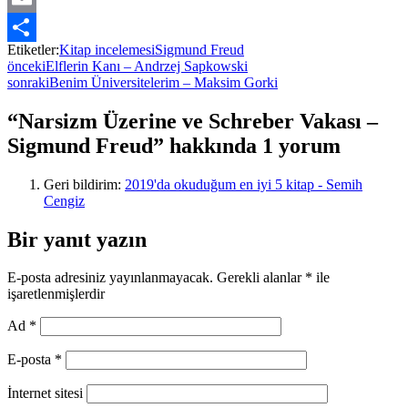
Email
Etiketler:
Kitap incelemesi
Sigmund Freud
Share
önceki
Elflerin Kanı – Andrzej Sapkowski
sonraki
Benim Üniversitelerim – Maksim Gorki
“Narsizm Üzerine ve Schreber Vakası –
Sigmund Freud” hakkında 1 yorum
Geri bildirim:
2019'da okuduğum en iyi 5 kitap - Semih
Cengiz
Bir yanıt yazın
E-posta adresiniz yayınlanmayacak.
Gerekli alanlar
*
ile
işaretlenmişlerdir
Ad
*
E-posta
*
İnternet sitesi