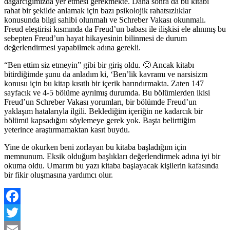
dağarcığımızda yer etmesi gerekmekte. Daha sonra da bu kitabı
rahat bir şekilde anlamak için bazı psikolojik rahatsızlıklar
konusunda bilgi sahibi olunmalı ve Schreber Vakası okunmalı.
Freud eleştirisi kısmında da Freud’un babası ile ilişkisi ele alınmış bu
sebepten Freud’un hayat hikayesinin bilinmesi de durum
değerlendirmesi yapabilmek adına gerekli.
“Ben ettim siz etmeyin” gibi bir giriş oldu. 🙂 Ancak kitabı
bitirdiğimde şunu da anladım ki, ‘Ben’lik kavramı ve narsisizm
konusu için bu kitap kısıtlı bir içerik barındırmakta. Zaten 147
sayfacık ve 4-5 bölüme ayrılmış durumda. Bu bölümlerden ikisi
Freud’un Schreber Vakası yorumları, bir bölümde Freud’un
yaklaşım hatalarıyla ilgili. Beklediğim içeriğin ne kadarcık bir
bölümü kapsadığını söylemeye gerek yok. Başta belirttiğim
yeterince araştırmamaktan kasıt buydu.
Yine de okurken beni zorlayan bu kitaba başladığım için
memnunum. Eksik olduğum başlıkları değerlendirmek adına iyi bir
okuma oldu. Umarım bu yazı kitaba başlayacak kişilerin kafasında
bir fikir oluşmasına yardımcı olur.
Facebook
Twitter