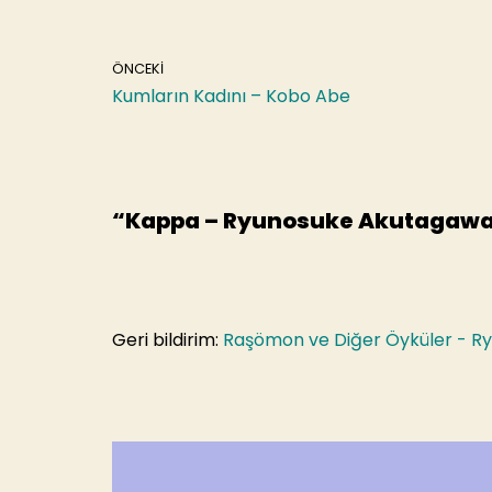
o
o
ÖNCEKI
k
Kumların Kadını – Kobo Abe
“Kappa – Ryunosuke Akutagawa
Geri bildirim:
Raşömon ve Diğer Öyküler - R