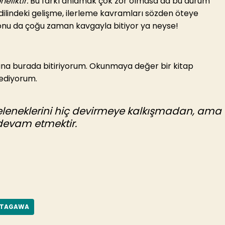
eliktir.
Bu farkı anlamak çok zor olmasa da bu durum
 dilindeki gelişme, ilerleme kavramları sözden öteye
sonu da çoğu zaman kavgayla bitiyor ya neyse!
a burada bitiriyorum. Okunmaya değer bir kitap
 ediyorum.
geleneklerini hiç devirmeye kalkışmadan, ama
devam etmektir.
UTAGAWA