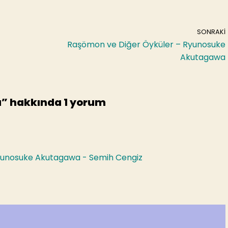
SONRAKI
Raşömon ve Diğer Öyküler – Ryunosuke
Akutagawa
” hakkında 1 yorum
yunosuke Akutagawa - Semih Cengiz