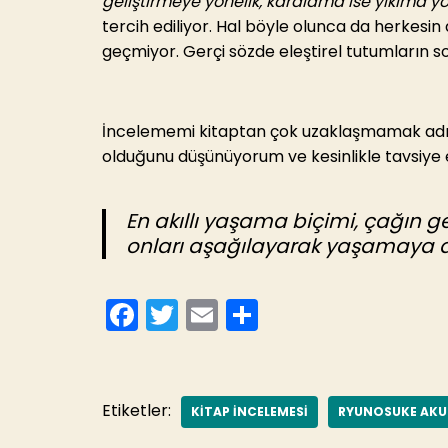
geliştirmeye yönelik, karalama ise yıkıma yön
tercih ediliyor. Hal böyle olunca da herkesin
geçmiyor. Gerçi sözde eleştirel tutumların 
İncelememi kitaptan çok uzaklaşmamak adın
olduğunu düşünüyorum ve kesinlikle tavsiye
En akıllı yaşama biçimi, çağın 
onları aşağılayarak yaşamaya 
F
T
E
S
a
w
m
h
c
itt
ai
ar
e
er
l
e
Etiketler:
KITAP INCELEMESI
RYUNOSUKE AK
b