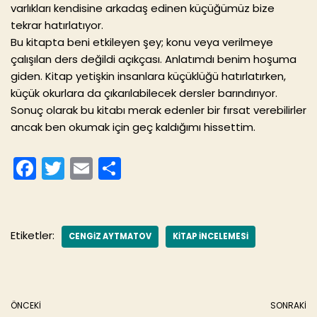
varlıkları kendisine arkadaş edinen küçüğümüz bize
tekrar hatırlatıyor.
Bu kitapta beni etkileyen şey; konu veya verilmeye
çalışılan ders değildi açıkçası. Anlatımdı benim hoşuma
giden. Kitap yetişkin insanlara küçüklüğü hatırlatırken,
küçük okurlara da çıkarılabilecek dersler barındırıyor.
Sonuç olarak bu kitabı merak edenler bir fırsat verebilirler
ancak ben okumak için geç kaldığımı hissettim.
F
T
E
S
a
w
m
h
c
itt
ai
ar
e
er
l
e
Etiketler:
CENGIZ AYTMATOV
KITAP INCELEMESI
b
o
o
ÖNCEKI
SONRAKI