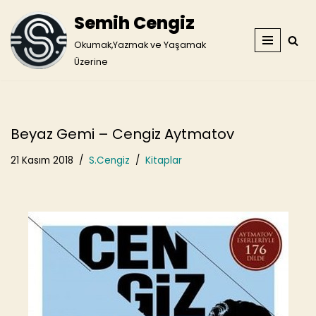
Semih Cengiz
İçeriğe
Okumak,Yazmak ve Yaşamak
geç
Üzerine
Beyaz Gemi – Cengiz Aytmatov
21 Kasım 2018
S.Cengiz
Kitaplar