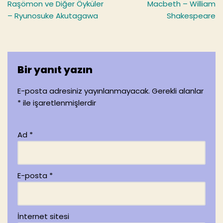
k
Raşömon ve Diğer Öyküler
Macbeth – William
– Ryunosuke Akutagawa
Shakespeare
Bir yanıt yazın
E-posta adresiniz yayınlanmayacak.
Gerekli alanlar
*
ile işaretlenmişlerdir
Ad
*
E-posta
*
İnternet sitesi