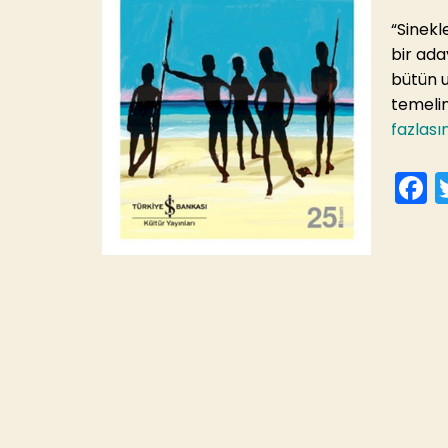
“Sinekl
bir ada
bütün u
temelin
fazlası
F
c
e
o
o
k