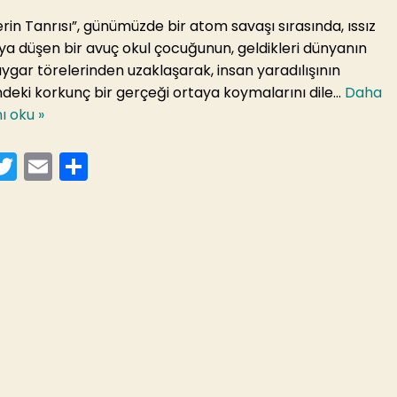
erin Tanrısı”, günümüzde bir atom savaşı sırasında, ıssız
ya düşen bir avuç okul çocuğunun, geldikleri dünyanın
ygar törelerinden uzaklaşarak, insan yaradılışının
deki korkunç bir gerçeği ortaya koymalarını dile…
Daha
nı oku »
T
E
S
a
w
m
h
itt
ai
ar
er
l
e
b