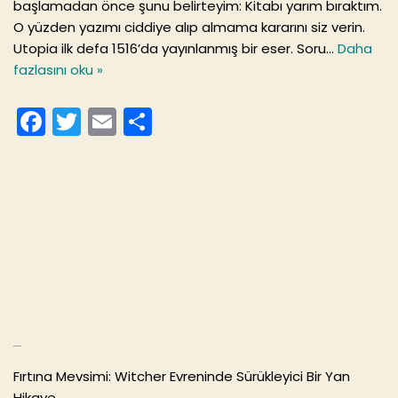
başlamadan önce şunu belirteyim: Kitabı yarım bıraktım.
O yüzden yazımı ciddiye alıp almama kararını siz verin.
Utopia ilk defa 1516’da yayınlanmış bir eser. Soru…
Daha
fazlasını oku »
F
T
E
S
a
w
m
h
c
itt
ai
ar
e
er
l
e
b
o
o
k
Son Yazılar
Fırtına Mevsimi: Witcher Evreninde Sürükleyici Bir Yan
Hikaye