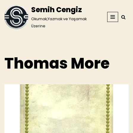
Semih Cengiz
İçeriğe
Okumak,Yazmak ve Yaşamak
geç
Üzerine
Thomas More