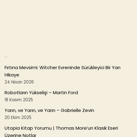
e
er
l
e
b
o
o
k
Son Yazılar
Fırtına Mevsimi: Witcher Evreninde Sürükleyici Bir Yan
Hikaye
24 Nisan 2026
Robotların Yükselişi – Martin Ford
18 Kasım 2025
Yarın, ve Yarın, ve Yarın – Gabrielle Zevin
20 Ekim 2025
Utopia Kitap Yorumu | Thomas More’un Klasik Eseri
Üzerine Notlar