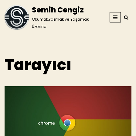
Semih Cengiz
İçeriğe
Okumak,Yazmak ve Yaşamak
geç
Üzerine
Tarayıcı