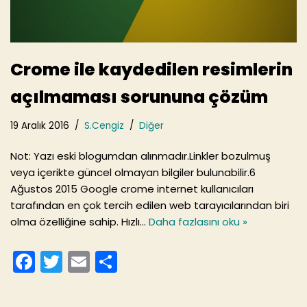
Crome ile kaydedilen resimlerin
açılmaması sorununa çözüm
19 Aralık 2016
S.Cengiz
Diğer
Not: Yazı eski blogumdan alınmadır.Linkler bozulmuş
veya içerikte güncel olmayan bilgiler bulunabilir.6
Ağustos 2015 Google crome internet kullanıcıları
tarafından en çok tercih edilen web tarayıcılarından biri
olma özelliğine sahip. Hızlı…
Daha fazlasını oku »
F
T
E
S
a
w
m
h
c
itt
ai
ar