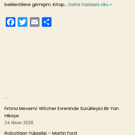
beklentilere girmişim. Kitap…
Daha fazlasını oku »
F
T
E
S
a
w
m
h
c
itt
ai
ar
e
er
l
e
b
o
o
k
Son Yazılar
Fırtına Mevsimi: Witcher Evreninde Sürükleyici Bir Yan
Hikaye
24 Nisan 2026
Robotların Yükselişi – Martin Ford