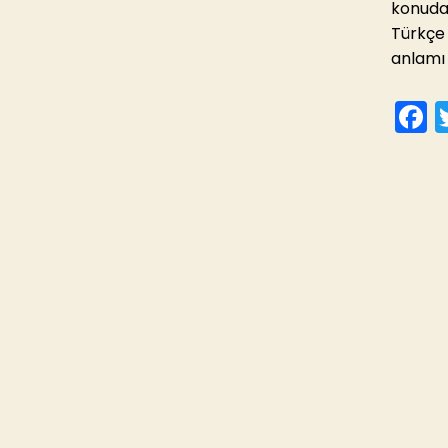
konuda 
Türkçe 
anlamı
F
c
e
o
o
k