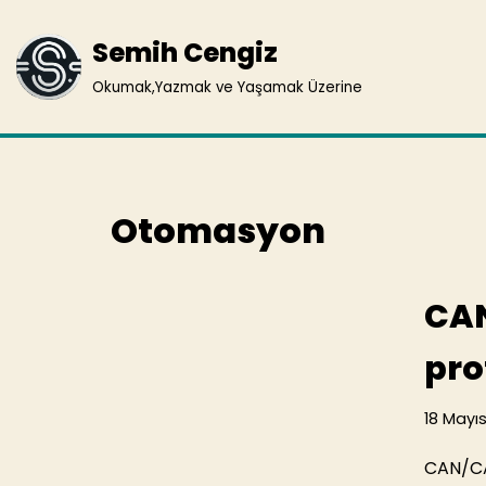
Semih Cengiz
İçeriğe
geç
Okumak,Yazmak ve Yaşamak Üzerine
Otomasyon
CA
pro
18 Mayıs
CAN/CAN