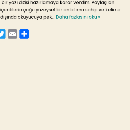
bir yazı dizisi hazırlamaya karar verdim. Paylaşılan
içeriklerin çoğu yüzeysel bir anlatıma sahip ve kelime
 dışında okuyucuya pek…
Daha fazlasını oku »
T
E
S
a
w
m
h
itt
ai
ar
er
l
e
b