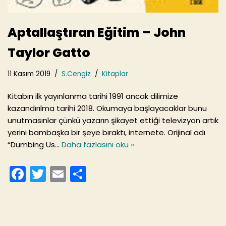
Aptallaştıran Eğitim – John
Taylor Gatto
11 Kasım 2019
S.Cengiz
Kitaplar
Kitabın ilk yayınlanma tarihi 1991 ancak dilimize
kazandırılma tarihi 2018. Okumaya başlayacaklar bunu
unutmasınlar çünkü yazarın şikayet ettiği televizyon artık
yerini bambaşka bir şeye bıraktı, internete. Orijinal adı
“Dumbing Us…
Daha fazlasını oku »
F
T
E
S
a
w
m
h
c
itt
ai
ar
e
er
l
e