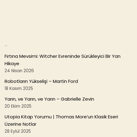
b
o
o
k
Son Yazılar
Fırtına Mevsimi: Witcher Evreninde Sürükleyici Bir Yan
Hikaye
24 Nisan 2026
Robotların Yükselişi – Martin Ford
18 Kasım 2025
Yarın, ve Yarın, ve Yarın – Gabrielle Zevin
20 Ekim 2025
Utopia Kitap Yorumu | Thomas More’un Klasik Eseri
Üzerine Notlar
28 Eylül 2025