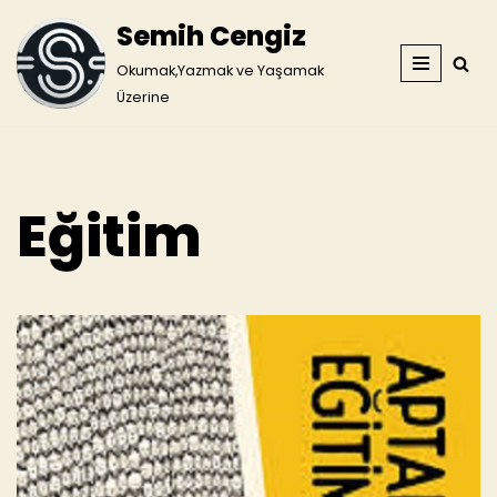
Semih Cengiz
İçeriğe
Okumak,Yazmak ve Yaşamak
geç
Üzerine
Eğitim