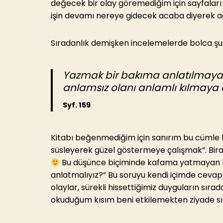
değecek bir olay göremediğim için sayfalar
işin devamı nereye gidecek acaba diyerek a
Sıradanlık demişken incelemelerde bolca şu 
Yazmak bir bakıma anlatılmaya d
anlamsız olanı anlamlı kılmaya c
Syf. 159
Kitabı beğenmediğim için sanırım bu cümle ban
süsleyerek güzel göstermeye çalışmak”. Biraz 
Bu düşünce biçiminde kafama yatmayan bi
anlatmalıyız?” Bu soruyu kendi içimde ceva
olaylar, sürekli hissettiğimiz duyguların sırada
okuduğum kısım beni etkilemekten ziyade sık